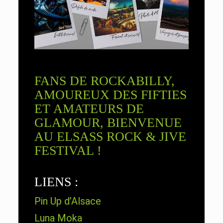
FANS DE ROCKABILLY,
AMOUREUX DES FIFTIES
ET AMATEURS DE
GLAMOUR, BIENVENUE
AU ELSASS ROCK & JIVE
FESTIVAL !
LIENS :
Pin Up d’Alsace
Luna Moka