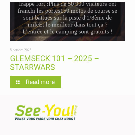
frappé fort :Plus de 50 000 visiteurs ont
franchi les portes150 motos de course se
sont battues sur la piste d'1/8ème de
mileEt le meilleur dans tout ça ?
L'entrée et le camping sont gratuits !
5 octobre 2025
GLEMSECK 101 – 2025 –
STARRWARS
Read more