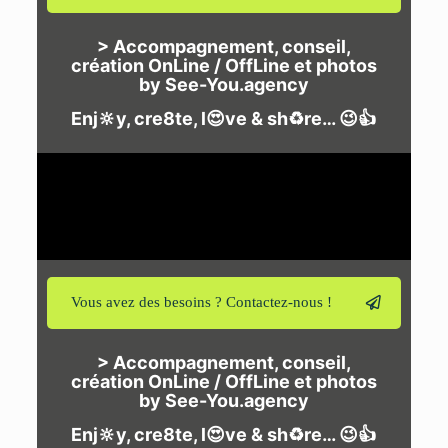
> Accompagnement, conseil,
création OnLine / OffLine et photos
by See-You.agency
Enj🔆y, cre8te, l😍ve & sh♻️re… 😉👍
Vous avez des besoins ? Contactez-nous !
> Accompagnement, conseil,
création OnLine / OffLine et photos
by See-You.agency
Enj🔆y, cre8te, l😍ve & sh♻️re… 😉👍