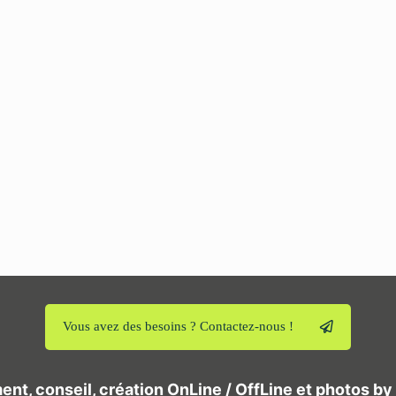
Vous avez des besoins ? Contactez-nous !
t, conseil, création OnLine / OffLine et photos b