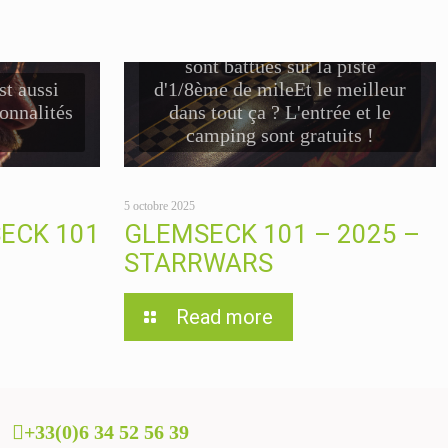
000 visiteurs ont franchi les
portes150 motos de course se
sont battues sur la piste
t aussi
d'1/8ème de mileEt le meilleur
sonnalités
dans tout ça ? L'entrée et le
camping sont gratuits !
5 octobre 2025
ECK 101
GLEMSECK 101 – 2025 –
STARRWARS
Read more
+33(0)6 34 52 56 39