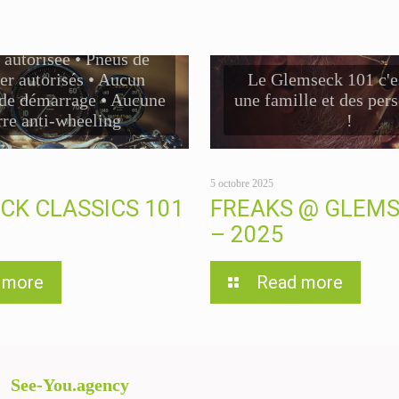
 • Tous types d'essence
tance au changement de
 autorisée • Pneus de
er autorisés • Aucun
Le Glemseck 101 c'es
 de démarrage • Aucune
une famille et des per
rre anti-wheeling
!
5 octobre 2025
CK CLASSICS 101
FREAKS @ GLEMS
– 2025
 more
Read more
See-You.agency