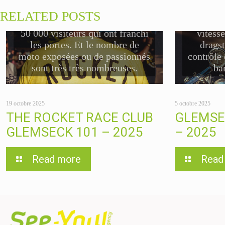
l'Allemagne 🏍️Un succès qui
naturelle
RELATED POSTS
ne se dément pas avec plus de
• Assis
50 000 visiteurs qui ont franchi
vitesse
les portes. Et le nombre de
dragst
moto exposées ou de passionnés
contrôle
sont très très nombreuses.
ba
19 octobre 2025
5 octobre 2025
THE ROCKET RACE CLUB
GLEMSE
GLEMSECK 101 – 2025
– 2025
Read more
Read