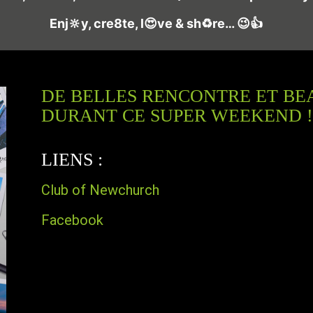
Enj🔆y, cre8te, l😍ve & sh♻️re… 😉👍
DE BELLES RENCONTRE ET BE
DURANT CE SUPER WEEKEND !
le custom rencontre le
LIENS :
agster !Le Rocket Race
ndé par Phil & Krys >
Club of Newchurch
 : THE DESIGNER
sztof Szews est un
Facebook
r automobile et moto
é dans la conception de
personnalisées depuis
ans. Parallèlement à
ll Moto, il dirige son
ndépendant Man & the