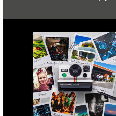
Lorsque 
style dr
Club fo
KRIS
Krzy
designe
spécialis
motos 
vingt 
Rennsta
label i